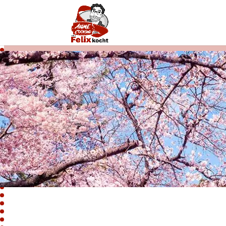
Karaage
von
Felix Zimmermann
|
|
Japanisch