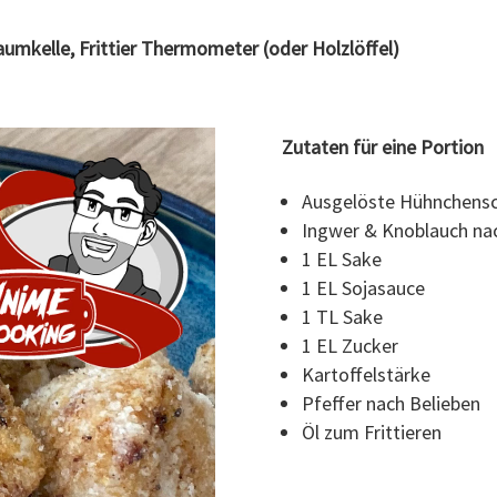
aumkelle, Frittier Thermometer (oder Holzlöffel)
Zutaten für eine Portion
Ausgelöste Hühnchensch
Ingwer & Knoblauch na
1 EL Sake
1 EL Sojasauce
1 TL Sake
1 EL Zucker
Kartoffelstärke
Pfeffer nach Belieben
Öl zum Frittieren