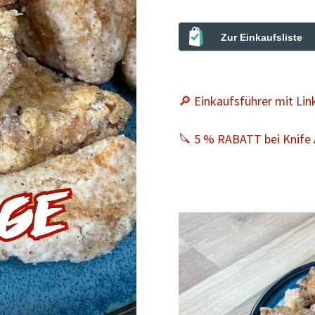
Zur Einkaufsliste
🔎 Einkaufsführer mit Lin
🔪 5 % RABATT bei Knife 